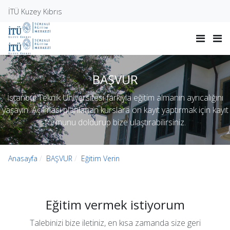
İTÜ Kuzey Kıbrıs
BAŞVUR
İstanbul Teknik Üniversitesi farkıyla eğitim almanın ayrıcalığını
yaşayın. Açılması planlanan kurslara ön kayıt yaptırmak için kayıt
formunu doldurup bize ulaştırabilirsiniz.
Anasayfa
BAŞVUR
Eğitim Verin
Eğitim vermek istiyorum
Talebinizi bize iletiniz, en kısa zamanda size geri