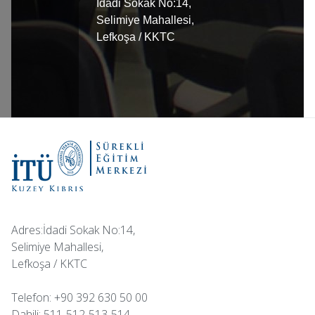
İdadi Sokak No:14,
Selimiye Mahallesi,
Lefkoşa / KKTC
Adres:İdadi Sokak No:14,
Selimiye Mahallesi,
Lefkoşa / KKTC
Telefon: +90 392 630 50 00
Dahili: 511-512-513-514