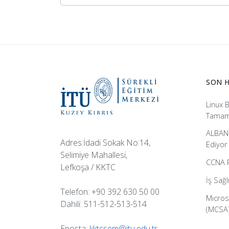
SON 
Linux B
Tamam
ALBANK
Adres:İdadi Sokak No:14,
Ediyor
Selimiye Mahallesi,
CCNA R
Lefkoşa / KKTC
İş Sağl
Telefon: +90 392 630 50 00
Micros
Dahili: 511-512-513-514
(MCSA
Eposta:
kktcsem@itu.edu.tr