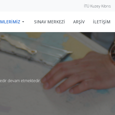
İTÜ Kuzey Kıbrıs
İMLERİMİZ
SINAV MERKEZİ
ARŞİV
İLETİŞİM
redir devam etmektedir.