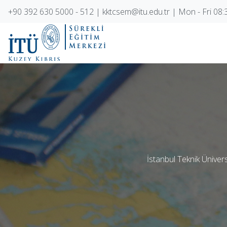
+90 392 630 5000 - 512 | kktcsem@itu.edu.tr | Mon - Fri 08:3
İstanbul Teknik Üniver