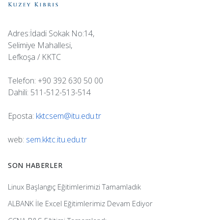
Adres:İdadi Sokak No:14,
Selimiye Mahallesi,
Lefkoşa / KKTC
Telefon: +90 392 630 50 00
Dahili: 511-512-513-514
Eposta:
kktcsem@itu.edu.tr
web:
sem.kktc.itu.edu.tr
SON HABERLER
Linux Başlangıç Eğitimlerimizi Tamamladık
ALBANK İle Excel Eğitimlerimiz Devam Ediyor