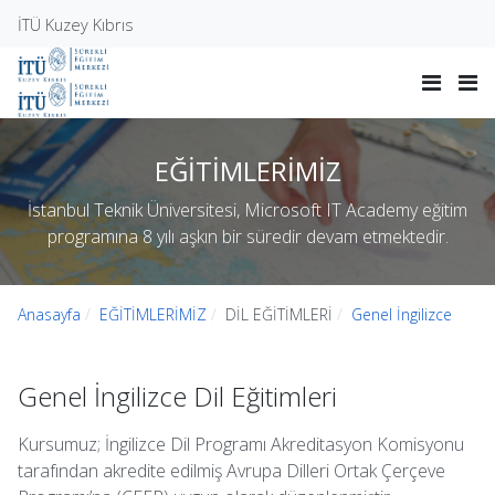
İTÜ Kuzey Kıbrıs
EĞİTİMLERİMİZ
İstanbul Teknik Üniversitesi, Microsoft IT Academy eğitim
programına 8 yılı aşkın bir süredir devam etmektedir.
Anasayfa
EĞİTİMLERİMİZ
DİL EĞİTİMLERİ
Genel İngilizce
Genel İngilizce Dil Eğitimleri
Kursumuz; İngilizce Dil Programı Akreditasyon Komisyonu
tarafından akredite edilmiş Avrupa Dilleri Ortak Çerçeve