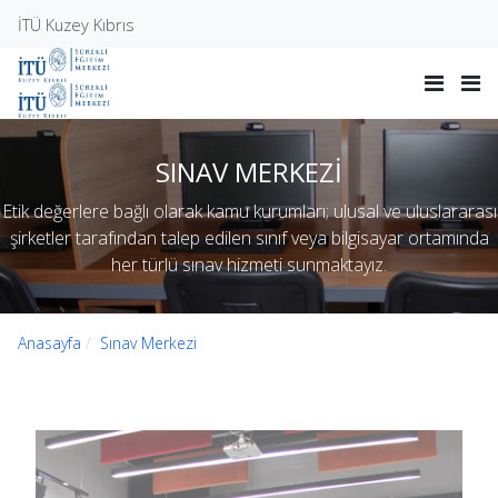
İTÜ Kuzey Kıbrıs
SINAV MERKEZİ
Etik değerlere bağlı olarak kamu kurumları; ulusal ve uluslararası
şirketler tarafından talep edilen sınıf veya bilgisayar ortamında
her türlü sınav hizmeti sunmaktayız.
Anasayfa
Sınav Merkezi