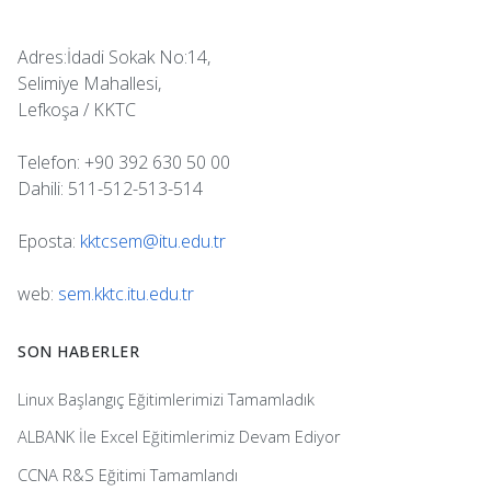
Adres:İdadi Sokak No:14,
Selimiye Mahallesi,
Lefkoşa / KKTC
Telefon: +90 392 630 50 00
Dahili: 511-512-513-514
Eposta:
kktcsem@itu.edu.tr
web:
sem.kktc.itu.edu.tr
SON HABERLER
Linux Başlangıç Eğitimlerimizi Tamamladık
ALBANK İle Excel Eğitimlerimiz Devam Ediyor
CCNA R&S Eğitimi Tamamlandı